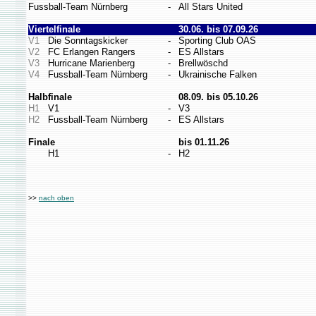
Fussball-Team Nürnberg
-
All Stars United
Viertelfinale
30.06. bis 07.09.26
V1
Die Sonntagskicker
-
Sporting Club OAS
V2
FC Erlangen Rangers
-
ES Allstars
V3
Hurricane Marienberg
-
Brellwöschd
V4
Fussball-Team Nürnberg
-
Ukrainische Falken
Halbfinale
08.09. bis 05.10.26
H1
V1
-
V3
H2
Fussball-Team Nürnberg
-
ES Allstars
Finale
bis 01.11.26
H1
-
H2
>>
nach oben