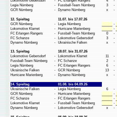
Lokomotive Gebersdorf
-
FC Erlangen Rangers
4
-
Legia Nürnberg
-
Fussball-Team Nürnberg
3
-
GCR Nürnberg
-
Dynamo Nürnberg
x
-
12. Spieltag
11.07. bis 17.07.26
GCR Nürnberg
-
Legia Nürnberg
-
Lokomotive Klarnet
-
Hurricane Marienberg
-
FC Erlangen Rangers
-
Fussball-Team Nürnberg
0
-
FC Schanze
-
Lokomotive Gebersdorf
3
-
Dynamo Nürnberg
-
Ukrainische Falken
x
-
13. Spieltag
18.07. bis 31.07.26
Lokomotive Gebersdorf
-
Lokomotive Klarnet
11
-
Fussball-Team Nürnberg
-
FC Schanze
2
-
Legia Nürnberg
-
FC Erlangen Rangers
6
-
Ukrainische Falken
-
GCR Nürnberg
13
-
Hurricane Marienberg
-
Dynamo Nürnberg
x
-
14. Spieltag
01.08. bis 04.09.26
Ukrainische Falken
-
Legia Nürnberg
6
-
GCR Nürnberg
-
Hurricane Marienberg
-
FC Schanze
-
FC Erlangen Rangers
-
Lokomotive Klarnet
-
Fussball-Team Nürnberg
-
Dynamo Nürnberg
-
Lokomotive Gebersdorf
x
-