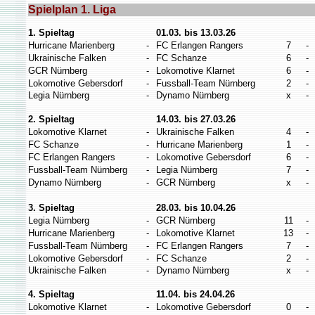
Spielplan 1. Liga
1. Spieltag
01.03. bis 13.03.26
Hurricane Marienberg
-
FC Erlangen Rangers
7
-
Ukrainische Falken
-
FC Schanze
6
-
GCR Nürnberg
-
Lokomotive Klarnet
6
-
Lokomotive Gebersdorf
-
Fussball-Team Nürnberg
2
-
Legia Nürnberg
-
Dynamo Nürnberg
x
-
2. Spieltag
14.03. bis 27.03.26
Lokomotive Klarnet
-
Ukrainische Falken
4
-
FC Schanze
-
Hurricane Marienberg
1
-
FC Erlangen Rangers
-
Lokomotive Gebersdorf
6
-
Fussball-Team Nürnberg
-
Legia Nürnberg
7
-
Dynamo Nürnberg
-
GCR Nürnberg
x
-
3. Spieltag
28.03. bis 10.04.26
Legia Nürnberg
-
GCR Nürnberg
11
-
Hurricane Marienberg
-
Lokomotive Klarnet
13
-
Fussball-Team Nürnberg
-
FC Erlangen Rangers
7
-
Lokomotive Gebersdorf
-
FC Schanze
2
-
Ukrainische Falken
-
Dynamo Nürnberg
x
-
4. Spieltag
11.04. bis 24.04.26
Lokomotive Klarnet
-
Lokomotive Gebersdorf
0
-