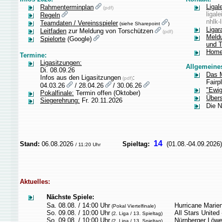
Ligal
Rahmenterminplan
(pdf)
ligal
Regeln
nhlk-
Teamdaten / Vereinsspieler
(siehe Sharepoint
)
Ligar
Leitfaden
zur Meldung von Torschützen
(pdf)
Meldu
Spielorte
(Google)
und T
Home
Termine:
Ligasitzungen:
Allgemeine
Di. 08.09.26
Das 
Infos aus den Ligasitzungen
:
(pdf)
Fairp
04.03.26
/ 28.04.26
/ 30.06.26
"Ewig
Pokalfinale:
Termin offen (Oktober)
Übers
Siegerehrung:
Fr. 20.11.2026
Die 
14
Stand:
06.08.2026
Spieltag:
(01.08.-04.09.2026)
/ 11:20 Uhr
Aktuelles:
Nächste Spiele:
Sa. 08.08. / 14:00 Uhr
Hurricane Marie
(Pokal Viertelfinale)
So. 09.08. / 10:00 Uhr
All Stars United 
(2. Liga / 13. Spieltag)
So. 09.08. / 10:00 Uhr
Nürnberger Löwe
(2. Liga / 13. Spieltag)