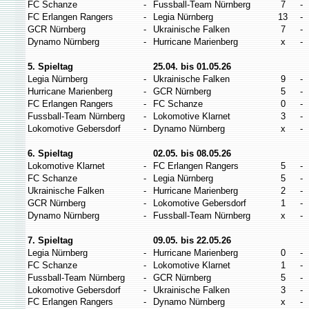
FC Schanze
-
Fussball-Team Nürnberg
7
-
FC Erlangen Rangers
-
Legia Nürnberg
13
-
GCR Nürnberg
-
Ukrainische Falken
7
-
Dynamo Nürnberg
-
Hurricane Marienberg
x
-
5. Spieltag
25.04. bis 01.05.26
Legia Nürnberg
-
Ukrainische Falken
9
-
Hurricane Marienberg
-
GCR Nürnberg
5
-
FC Erlangen Rangers
-
FC Schanze
0
-
Fussball-Team Nürnberg
-
Lokomotive Klarnet
3
-
Lokomotive Gebersdorf
-
Dynamo Nürnberg
x
-
6. Spieltag
02.05. bis 08.05.26
Lokomotive Klarnet
-
FC Erlangen Rangers
5
-
FC Schanze
-
Legia Nürnberg
5
-
Ukrainische Falken
-
Hurricane Marienberg
2
-
GCR Nürnberg
-
Lokomotive Gebersdorf
1
-
Dynamo Nürnberg
-
Fussball-Team Nürnberg
x
-
7. Spieltag
09.05. bis 22.05.26
Legia Nürnberg
-
Hurricane Marienberg
0
-
FC Schanze
-
Lokomotive Klarnet
1
-
Fussball-Team Nürnberg
-
GCR Nürnberg
5
-
Lokomotive Gebersdorf
-
Ukrainische Falken
3
-
FC Erlangen Rangers
-
Dynamo Nürnberg
x
-