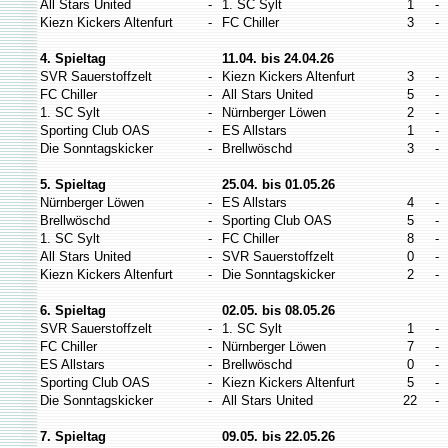
All Stars United
-
1. SC Sylt
1
-
Kiezn Kickers Altenfurt
-
FC Chiller
3
-
4. Spieltag
11.04. bis 24.04.26
SVR Sauerstoffzelt
-
Kiezn Kickers Altenfurt
3
-
FC Chiller
-
All Stars United
5
-
1. SC Sylt
-
Nürnberger Löwen
2
-
Sporting Club OAS
-
ES Allstars
1
-
Die Sonntagskicker
-
Brellwöschd
3
-
5. Spieltag
25.04. bis 01.05.26
Nürnberger Löwen
-
ES Allstars
4
-
Brellwöschd
-
Sporting Club OAS
5
-
1. SC Sylt
-
FC Chiller
8
-
All Stars United
-
SVR Sauerstoffzelt
0
-
Kiezn Kickers Altenfurt
-
Die Sonntagskicker
2
-
6. Spieltag
02.05. bis 08.05.26
SVR Sauerstoffzelt
-
1. SC Sylt
1
-
FC Chiller
-
Nürnberger Löwen
7
-
ES Allstars
-
Brellwöschd
0
-
Sporting Club OAS
-
Kiezn Kickers Altenfurt
5
-
Die Sonntagskicker
-
All Stars United
22
-
7. Spieltag
09.05. bis 22.05.26