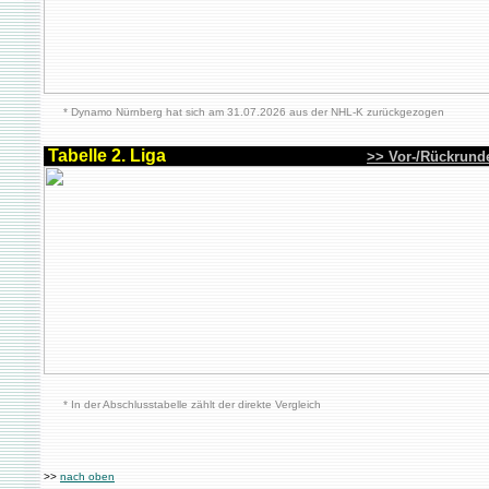
* Dynamo Nürnberg hat sich am 31.07.2026 aus der NHL-K zurückgezogen
Tabelle 2. Liga
>> Vor-/Rückrund
* In der Abschlusstabelle zählt der direkte Vergleich
>>
nach oben