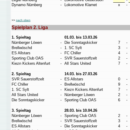
Dynamo Nürnberg
-
Lokomotive Klarnet
x
-
>>
nach oben
Spielplan 2. Liga
1. Spieltag
01.03. bis 13.03.26
Nürnberger Löwen
-
Die Sonntagskicker
7
-
Brellwöschd
-
1. SC Sylt
3
-
ES Allstars
-
FC Chiller
4
-
Sporting Club OAS
-
SVR Sauerstoffzelt
2
-
Kiezn Kickers Altenfurt
-
All Stars United
7
-
2. Spieltag
14.03. bis 27.03.26
SVR Sauerstoffzelt
-
ES Allstars
0
-
FC Chiller
-
Brellwöschd
9
-
1. SC Sylt
-
Kiezn Kickers Altenfurt
7
-
All Stars United
-
Nürnberger Löwen
2
-
Die Sonntagskicker
-
Sporting Club OAS
6
-
3. Spieltag
28.03. bis 10.04.26
Nürnberger Löwen
-
Sporting Club OAS
2
-
Brellwöschd
-
SVR Sauerstoffzelt
3
-
ES Allstars
-
Die Sonntagskicker
4
-