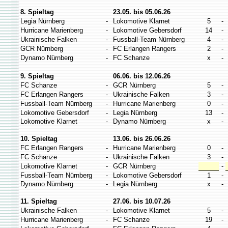
8. Spieltag
23.05. bis 05.06.26
Legia Nürnberg
-
Lokomotive Klarnet
5
-
Hurricane Marienberg
-
Lokomotive Gebersdorf
14
-
Ukrainische Falken
-
Fussball-Team Nürnberg
4
-
GCR Nürnberg
-
FC Erlangen Rangers
2
-
Dynamo Nürnberg
-
FC Schanze
x
-
9. Spieltag
06.06. bis 12.06.26
FC Schanze
-
GCR Nürnberg
5
-
FC Erlangen Rangers
-
Ukrainische Falken
3
-
Fussball-Team Nürnberg
-
Hurricane Marienberg
0
-
Lokomotive Gebersdorf
-
Legia Nürnberg
13
-
Lokomotive Klarnet
-
Dynamo Nürnberg
x
-
10. Spieltag
13.06. bis 26.06.26
FC Erlangen Rangers
-
Hurricane Marienberg
0
-
FC Schanze
-
Ukrainische Falken
3
-
Lokomotive Klarnet
-
GCR Nürnberg
-
Fussball-Team Nürnberg
-
Lokomotive Gebersdorf
1
-
Dynamo Nürnberg
-
Legia Nürnberg
x
-
11. Spieltag
27.06. bis 10.07.26
Ukrainische Falken
-
Lokomotive Klarnet
5
-
Hurricane Marienberg
-
FC Schanze
19
-