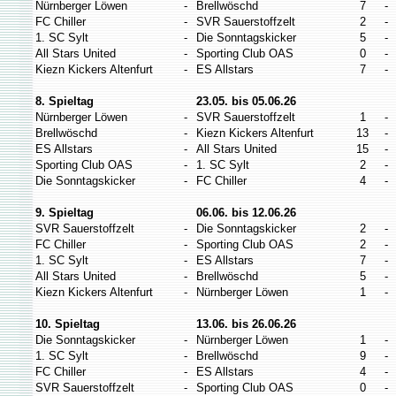
Nürnberger Löwen
-
Brellwöschd
7
-
FC Chiller
-
SVR Sauerstoffzelt
2
-
1. SC Sylt
-
Die Sonntagskicker
5
-
All Stars United
-
Sporting Club OAS
0
-
Kiezn Kickers Altenfurt
-
ES Allstars
7
-
8. Spieltag
23.05. bis 05.06.26
Nürnberger Löwen
-
SVR Sauerstoffzelt
1
-
Brellwöschd
-
Kiezn Kickers Altenfurt
13
-
ES Allstars
-
All Stars United
15
-
Sporting Club OAS
-
1. SC Sylt
2
-
Die Sonntagskicker
-
FC Chiller
4
-
9. Spieltag
06.06. bis 12.06.26
SVR Sauerstoffzelt
-
Die Sonntagskicker
2
-
FC Chiller
-
Sporting Club OAS
2
-
1. SC Sylt
-
ES Allstars
7
-
All Stars United
-
Brellwöschd
5
-
Kiezn Kickers Altenfurt
-
Nürnberger Löwen
1
-
10. Spieltag
13.06. bis 26.06.26
Die Sonntagskicker
-
Nürnberger Löwen
1
-
1. SC Sylt
-
Brellwöschd
9
-
FC Chiller
-
ES Allstars
4
-
SVR Sauerstoffzelt
-
Sporting Club OAS
0
-