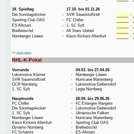
18. Spieltag
17.10. bis 01.11.26
Die Sonntagskicker
-
SVR Sauerstoffzelt
-
Sporting Club OAS
-
FC Chiller
-
ES Allstars
-
1. SC Sylt
-
Brellwöschd
-
All Stars United
-
Nürnberger Löwen
-
Kiezn Kickers Altenfurt
-
>>
nach oben
NHL-K-Pokal
Vorrunde
04.03. bis 27.04.26
Lokomotive Klarnet
-
Nürnberger Löwen
SVR Sauerstoffzelt
-
Hurricane Marienberg
GCR Nürnberg
-
Lokomotive Gebersdorf
1. SC Sylt
-
Legia Nürnberg
Hauptrunde
28.04. bis 29.06.26
FC Chiller
-
FC Erlangen Rangers
Die Sonntagskicker
-
Lokomotive Gebersdorf
1. SC Sylt
-
Ukrainische Falken
Nürnberger Löwen
-
Hurricane Marienberg
Kiezn Kickers Altenfurt
-
Sporting Club OAS
Dynamo Nürnberg
-
Brellwöschd
FC Schanze
-
ES Allstars