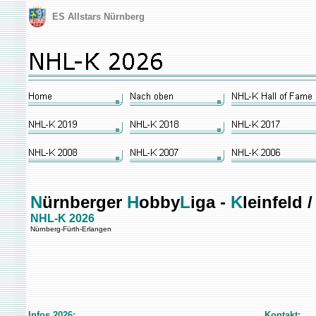
ES Allstars Nürnberg
N
ürnberger
H
obby
L
iga -
K
leinfeld 
NHL-K 2026
Nürnberg-Fürth-Erlangen
Infos 2026:
Kontakt: