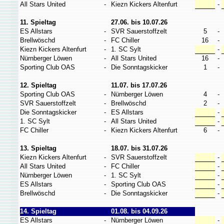
All Stars United
-
Kiezn Kickers Altenfurt
-
11. Spieltag
27.06. bis 10.07.26
ES Allstars
-
SVR Sauerstoffzelt
5
-
Brellwöschd
-
FC Chiller
16
-
Kiezn Kickers Altenfurt
-
1. SC Sylt
-
Nürnberger Löwen
-
All Stars United
16
-
Sporting Club OAS
-
Die Sonntagskicker
1
-
12. Spieltag
11.07. bis 17.07.26
Sporting Club OAS
-
Nürnberger Löwen
4
-
SVR Sauerstoffzelt
-
Brellwöschd
2
-
Die Sonntagskicker
-
ES Allstars
-
1. SC Sylt
-
All Stars United
-
FC Chiller
-
Kiezn Kickers Altenfurt
6
-
13. Spieltag
18.07. bis 31.07.26
Kiezn Kickers Altenfurt
-
SVR Sauerstoffzelt
-
All Stars United
-
FC Chiller
-
Nürnberger Löwen
-
1. SC Sylt
-
ES Allstars
-
Sporting Club OAS
-
Brellwöschd
-
Die Sonntagskicker
-
14. Spieltag
01.08. bis 04.09.26
ES Allstars
-
Nürnberger Löwen
-