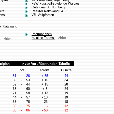
FsW Fussball-spielende Waldies
Outsiders 06 Nürnberg
ers
Reaktor Katzwang 04
ons
VfL Vollpfosten
er Katzwang
Informationen
zu allen Teams:
>hier
>hier
elplan
> zur Vor-/Rückrunden-Tabelle
Tore
Tordiff.
Punkte
81
-
26
+ 55
44
69
-
53
+ 16
34
59
-
44
+ 15
28
63
-
60
+ 3
24
71
-
58
+ 13
19
44
-
57
- 13
19
53
-
76
- 23
18
59
-
75
- 16
12
36
-
86
- 50
12