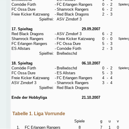
Comödie Fürth
-
FC Erlangen Rangers
0
-
2
Spieler
FC Ossa Dure
-
Shamrock Rangers
6
-
2
Freie Kicker Katzwang
-
Red Black Dragons
2
-
3
Spielfrei:
ASV Zirndorf 3
17. Spieltag
29.09.2007
Red Black Dragons
-
ASV Zirndorf 3
6
-
2
Shamrock Rangers
-
Freie Kicker Katzwang
0
-
0
Spieler
FC Erlangen Rangers
-
FC Ossa Dure
5
-
3
ES Allstars
-
Comödie Fürth
2
-
3
Spielfrei:
Brellwöschd
18. Spieltag
06.10.2007
Comödie Fürth
-
Brellwöschd
0
-
2
Spieler
FC Ossa Dure
-
ES Allstars
5
-
3
Freie Kicker Katzwang
-
FC Erlangen Rangers
4
-
4
ASV Zirndorf 3
-
Shamrock Rangers
3
-
4
Spielfrei:
Red Black Dragons
Ende der Hobbyliga
21
.10.2007
Tabelle 1. Liga Vorrunde
Spiele
g
u
v
1.
FC Erlangen Rangers
8
7
1
0