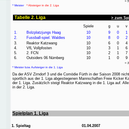
= 535 Tore in 72 Spielen (Ø 7,4
* Meister
* Absteiger in die 2. Liga
Tabelle 2. Liga
> zum Spi
Spiele
g
u
v
1.
Bolzplatzjungs Haag
10
9
0
1
2.
Fussball-spiel. Waldies
10
8
0
2
3.
Reaktor Katzwang
10
6
0
4
4.
VfL Vollpfosten
10
3
1
6
5.
2. FCN
10
2
1
7
6.
Outsiders 06 Nürnberg
10
1
0
9
= 301 Tore in 30 Spielen (Ø 10,
* Meister bzw. Aufsteiger in die 1. Liga
Da der ASV Zirndorf 3 und die Comödie Fürth in der Saison 2008 nicht
sportlich aus der 1. Liga abgestiegenen Mannschaften Freie Kicker K
der 1. Liga. Zusätzlich steigt Reaktor Katzwang in die 1. Liga auf. A
in der 2. Liga.
Spielplan 1. Liga
1. Spieltag
01.04.2007