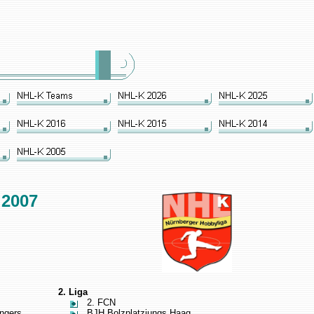
/
2007
2. Liga
2. FCN
ngers
BJH Bolzplatzjungs Haag