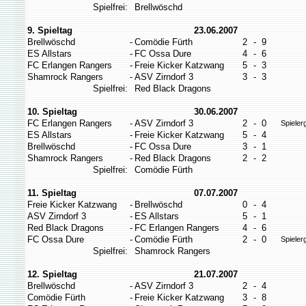
Spielfrei:
Brellwöschd
9. Spieltag
23.06.2007
Brellwöschd
-
Comödie Fürth
2
-
9
ES Allstars
-
FC Ossa Dure
4
-
6
FC Erlangen Rangers
-
Freie Kicker Katzwang
5
-
3
Shamrock Rangers
-
ASV Zirndorf 3
3
-
3
Spielfrei:
Red Black Dragons
10. Spieltag
30.06.2007
FC Erlangen Rangers
-
ASV Zirndorf 3
2
-
0
Spieler
ES Allstars
-
Freie Kicker Katzwang
5
-
4
Brellwöschd
-
FC Ossa Dure
3
-
1
Shamrock Rangers
-
Red Black Dragons
2
-
2
Spielfrei:
Comödie Fürth
11. Spieltag
07.07.2007
Freie Kicker Katzwang
-
Brellwöschd
0
-
4
ASV Zirndorf 3
-
ES Allstars
5
-
1
Red Black Dragons
-
FC Erlangen Rangers
4
-
6
FC Ossa Dure
-
Comödie Fürth
2
-
0
Spieler
Spielfrei:
Shamrock Rangers
12. Spieltag
21.07.2007
Brellwöschd
-
ASV Zirndorf 3
2
-
4
Comödie Fürth
-
Freie Kicker Katzwang
3
-
8