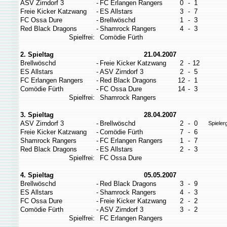
ASV Zirndorf 3
-
FC Erlangen Rangers
0
-
1
Freie Kicker Katzwang
-
ES Allstars
3
-
7
FC Ossa Dure
-
Brellwöschd
1
-
3
Red Black Dragons
-
Shamrock Rangers
4
-
3
Spielfrei:
Comödie Fürth
2. Spieltag
21.04.2007
Brellwöschd
-
Freie Kicker Katzwang
2
-
12
ES Allstars
-
ASV Zirndorf 3
2
-
5
FC Erlangen Rangers
-
Red Black Dragons
12
-
1
Comödie Fürth
-
FC Ossa Dure
14
-
3
Spielfrei:
Shamrock Rangers
3. Spieltag
28.04.2007
ASV Zirndorf 3
-
Brellwöschd
2
-
0
Spieler
Freie Kicker Katzwang
-
Comödie Fürth
7
-
6
Shamrock Rangers
-
FC Erlangen Rangers
1
-
7
Red Black Dragons
-
ES Allstars
2
-
3
Spielfrei:
FC Ossa Dure
4. Spieltag
05.05.2007
Brellwöschd
-
Red Black Dragons
3
-
9
ES Allstars
-
Shamrock Rangers
4
-
3
FC Ossa Dure
-
Freie Kicker Katzwang
2
-
2
Comödie Fürth
-
ASV Zirndorf 3
3
-
2
Spielfrei:
FC Erlangen Rangers