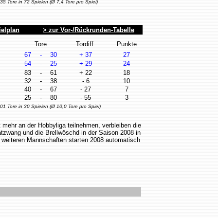
 Tore pro Spiel)
elplan
> zur Vor-/Rückrunden-Tabelle
Tore
Tordiff.
Punkte
67
-
30
+ 37
27
54
-
25
+ 29
24
83
-
61
+ 22
18
32
-
38
- 6
10
40
-
67
- 27
7
25
-
80
- 55
3
0 Tore pro Spiel)
 mehr an der Hobbyliga teilnehmen, verbleiben die
atzwang und die Brellwöschd in der Saison 2008 in
lle weiteren Mannschaften starten 2008 automatisch