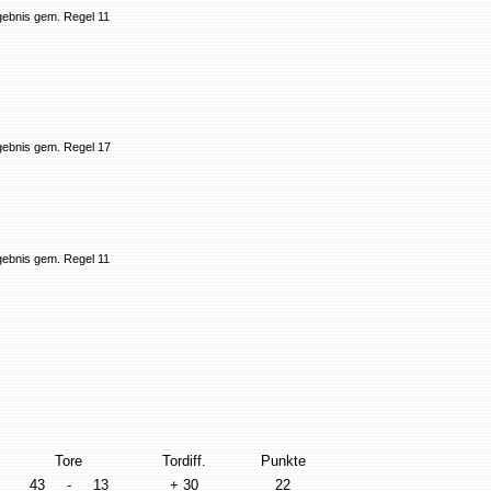
gebnis gem. Regel 11
gebnis gem. Regel 17
gebnis gem. Regel 11
Tore
Tordiff.
Punkte
43
-
13
+ 30
22