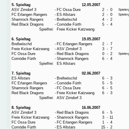
5. Spieltag
12.05.2007
ASV Zirndorf 3
-
FC Ossa Dure
2
-
0
Spieler
FC Erlangen Rangers
-
ES Allstars
2
-
0
Spieler
Shamrock Rangers
-
Brellwöschd
4
-
2
Red Black Dragons
-
Comödie Fürth
5
-
4
Spielfrei:
Freie Kicker Katzwang
6. Spieltag
19.05.2007
Brellwöschd
-
FC Erlangen Rangers
2
-
7
Freie Kicker Katzwang
-
ASV Zirndorf 3
3
-
7
FC Ossa Dure
-
Red Black Dragons
0
-
2
Spieler
Comödie Fürth
-
Shamrock Rangers
6
-
4
Spielfrei:
ES Allstars
7. Spieltag
02.06.2007
ES Allstars
-
Brellwöschd
6
-
3
FC Erlangen Rangers
-
Comödie Fürth
5
-
5
Shamrock Rangers
-
FC Ossa Dure
6
-
5
Red Black Dragons
-
Freie Kicker Katzwang
6
-
3
Spielfrei:
ASV Zirndorf 3
8. Spieltag
16.06.2007
ASV Zirndorf 3
-
Red Black Dragons
6
-
5
Freie Kicker Katzwang
-
Shamrock Rangers
3
-
11
FC Ossa Dure
-
FC Erlangen Rangers
1
-
4
Comödie Fürth
-
ES Allstars
15
-
2