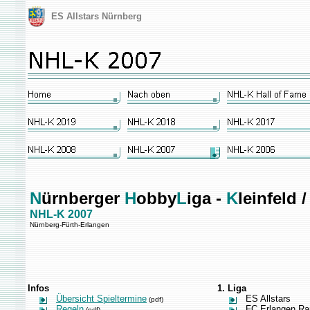
ES Allstars Nürnberg
N
ürnberger
H
obby
L
iga -
K
leinfeld 
NHL-K 2007
Nürnberg-Fürth-Erlangen
Infos
1. Liga
Übersicht Spieltermine
ES Allstars
(pdf)
Regeln
FC Erlangen Ra
(pdf)