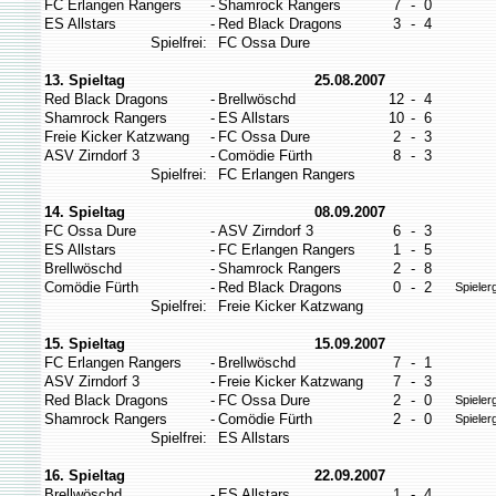
FC Erlangen Rangers
-
Shamrock Rangers
7
-
0
ES Allstars
-
Red Black Dragons
3
-
4
Spielfrei:
FC Ossa Dure
13. Spieltag
25.08.2007
Red Black Dragons
-
Brellwöschd
12
-
4
Shamrock Rangers
-
ES Allstars
10
-
6
Freie Kicker Katzwang
-
FC Ossa Dure
2
-
3
ASV Zirndorf 3
-
Comödie Fürth
8
-
3
Spielfrei:
FC Erlangen Rangers
14. Spieltag
08.09.2007
FC Ossa Dure
-
ASV Zirndorf 3
6
-
3
ES Allstars
-
FC Erlangen Rangers
1
-
5
Brellwöschd
-
Shamrock Rangers
2
-
8
Comödie Fürth
-
Red Black Dragons
0
-
2
Spieler
Spielfrei:
Freie Kicker Katzwang
15. Spieltag
15.09.2007
FC Erlangen Rangers
-
Brellwöschd
7
-
1
ASV Zirndorf 3
-
Freie Kicker Katzwang
7
-
3
Red Black Dragons
-
FC Ossa Dure
2
-
0
Spieler
Shamrock Rangers
-
Comödie Fürth
2
-
0
Spieler
Spielfrei:
ES Allstars
16. Spieltag
22.09.2007
Brellwöschd
-
ES Allstars
1
-
4