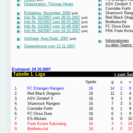
Organisation: Thomas Heger
ASV Zirndorf 3
Comödie Fürth
Einladung, November 2006
Shamrock Rang
(pdf)
Info Nr. 01/2007 vom 28.01.2007
Red Black Drag
(pdf)
Info Nr. 02/2007 vom 08.03.2007
Brellwöschd
(pdf)
Info Nr. 03/2007 vom 10.08.2007
FC Ossa Dure
(pdf)
Info Nr. 04/2007 vom 24.10.2007
FKK Freie Kick
(pdf)
Umfrage, Aug./Sept. 2007
(pdf)
Informationen
zu allen Teams:
Siegerehrung vom 12.11.2007
Endstand: 24.10.2007
Tabelle 1. Liga
> zum Spi
Spiele
g
u
v
1.
FC Erlangen Rangers
16
14
2
0
2.
Red Black Dragons
16
11
1
4
3.
ASV Zirndorf 3
16
9
1
6
4.
Shamrock Rangers
16
7
3
6
5.
Comödie Fürth
16
6
1
9
6.
FC Ossa Dure
16
6
1
9
7.
ES Allstars
16
6
0
10
8.
Freie Kicker Katzwang
16
3
3
10
9.
Brellwöschd
16
4
0
12