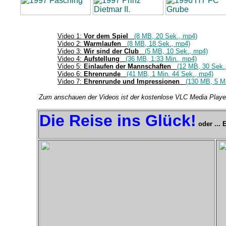
Video 1:
Vor dem Spiel
(8 MB, 20 Sek., mp4)
Video 2:
Warmlaufen
(8 MB, 18 Sek., mp4)
Video 3:
Wir sind der Club
(5 MB, 10 Sek., mp4)
Video 4:
Aufstellung
(36 MB, 1:33 Min., mp4)
Video 5:
Einlaufen der Mannschaften
(12 MB, 30 Sek.
Video 6:
Ehrenrunde
(41 MB, 1 Min. 44 Sek., mp4)
Video 7:
Ehrenrunde und Impressionen
(130 MB, 5 M
Zum anschauen der Videos ist der kostenlose VLC Media Playe
Die Reise ins Glück!
oder ...