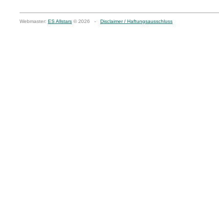
Webmaster:
ES Allstars
© 2026 -
Disclaimer / Haftungsausschluss